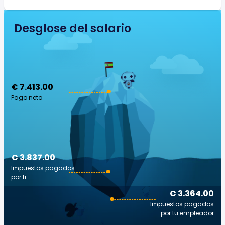
Desglose del salario
€ 7.413.00
Pago neto
€ 3.837.00
Impuestos pagados
por ti
€ 3.364.00
Impuestos pagados
por tu empleador