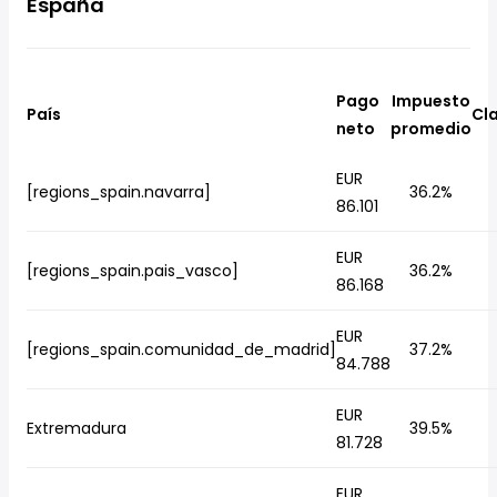
España
Pago
Impuesto
País
Cla
neto
promedio
EUR
[regions_spain.navarra]
36.2%
86.101
EUR
[regions_spain.pais_vasco]
36.2%
86.168
EUR
[regions_spain.comunidad_de_madrid]
37.2%
84.788
EUR
Extremadura
39.5%
81.728
EUR