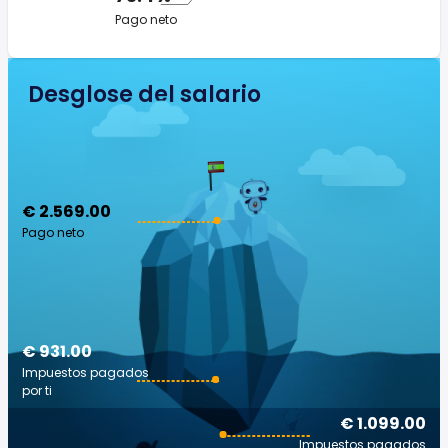
Pago neto
Desglose del salario
€ 2.569.00
Pago neto
€ 931.00
Impuestos pagados
por ti
€ 1.099.00
Impuestos pagados