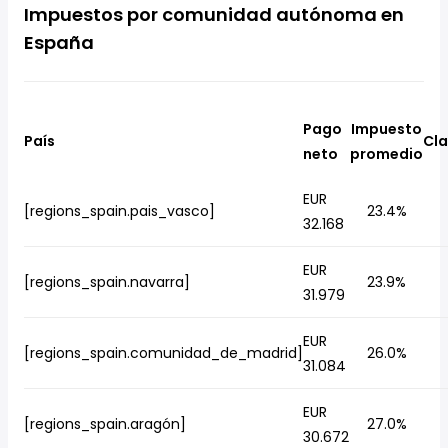
Impuestos por comunidad autónoma en
España
Pago
Impuesto
País
Cla
neto
promedio
EUR
[regions_spain.pais_vasco]
23.4%
32.168
EUR
[regions_spain.navarra]
23.9%
31.979
EUR
[regions_spain.comunidad_de_madrid]
26.0%
31.084
EUR
[regions_spain.aragón]
27.0%
30.672