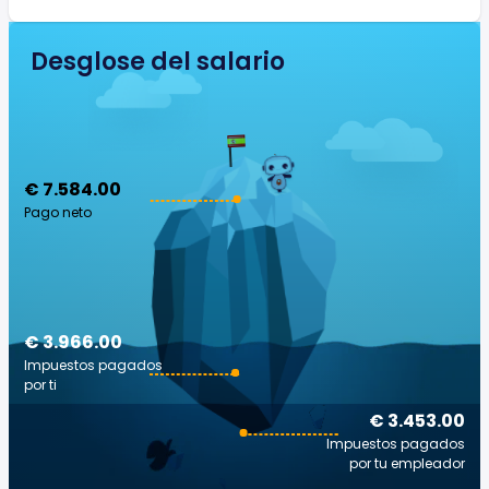
Desglose del salario
€ 7.584.00
Pago neto
€ 3.966.00
Impuestos pagados
por ti
€ 3.453.00
Impuestos pagados
por tu empleador