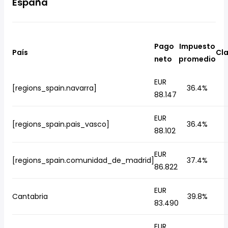
España
Pago
Impuesto
País
Cla
neto
promedio
EUR
[regions_spain.navarra]
36.4%
88.147
EUR
[regions_spain.pais_vasco]
36.4%
88.102
EUR
[regions_spain.comunidad_de_madrid]
37.4%
86.822
EUR
Cantabria
39.8%
83.490
EUR