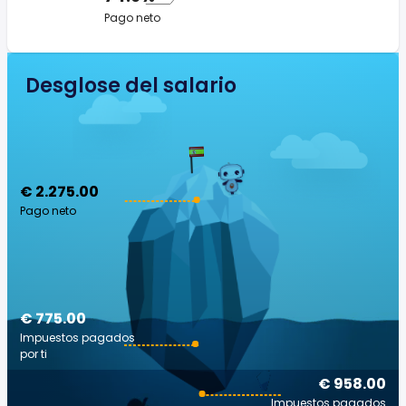
Pago neto
Desglose del salario
€ 2.275.00
Pago neto
€ 775.00
Impuestos pagados
por ti
€ 958.00
Impuestos pagados