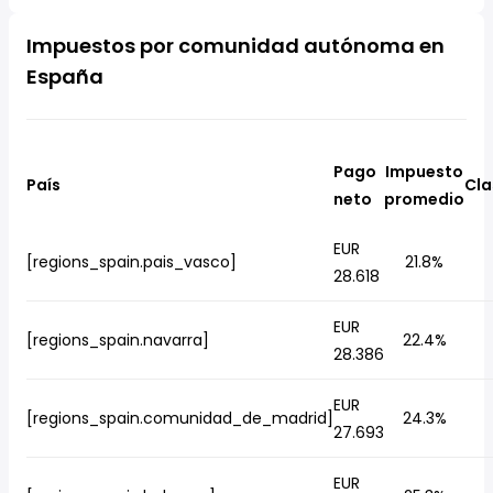
Impuestos por comunidad autónoma en
España
Pago
Impuesto
País
Cla
neto
promedio
EUR
[regions_spain.pais_vasco]
21.8%
28.618
EUR
[regions_spain.navarra]
22.4%
28.386
EUR
[regions_spain.comunidad_de_madrid]
24.3%
27.693
EUR