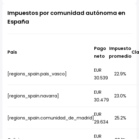
Impuestos por comunidad autónoma en
España
Pago
Impuesto
País
Cla
neto
promedio
EUR
[regions_spain.pais_vasco]
22.9%
30.539
EUR
[regions_spain.navarra]
23.0%
30.479
EUR
[regions_spain.comunidad_de_madrid]
25.2%
29.634
EUR