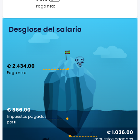
Pago neto
Desglose del salario
€ 2.434.00
Pago neto
€ 866.00
Impuestos pagados
por ti
€ 1.036.00
Impuestos pagados