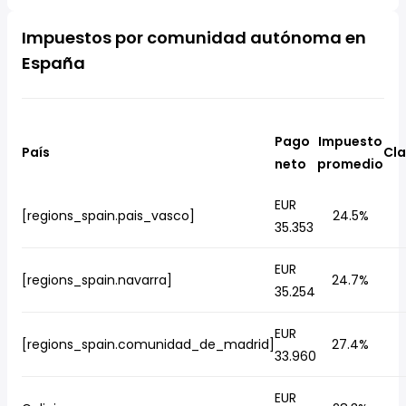
Impuestos por comunidad autónoma en
España
Pago
Impuesto
País
Cla
neto
promedio
EUR
[regions_spain.pais_vasco]
24.5%
35.353
EUR
[regions_spain.navarra]
24.7%
35.254
EUR
[regions_spain.comunidad_de_madrid]
27.4%
33.960
EUR