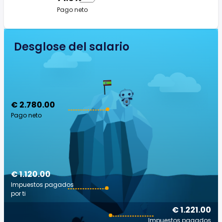
Pago neto
Desglose del salario
€ 2.780.00
Pago neto
€ 1.120.00
Impuestos pagados
por ti
€ 1.221.00
Impuestos pagados