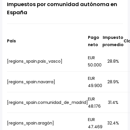
Impuestos por comunidad autónoma en
España
Pago
Impuesto
País
Cl
neto
promedio
EUR
[regions_spain.pais_vasco]
28.8%
50.000
EUR
[regions_spain.navarra]
28.9%
49.900
EUR
[regions_spain.comunidad_de_madrid]
31.4%
48.176
EUR
[regions_spain.aragón]
32.4%
47.469