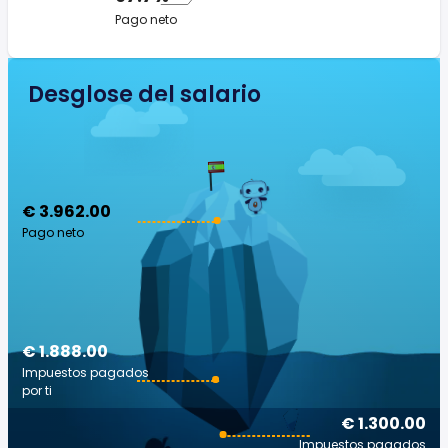
Pago neto
Desglose del salario
€ 3.962.00
Pago neto
€ 1.888.00
Impuestos pagados
por ti
€ 1.300.00
Impuestos pagados