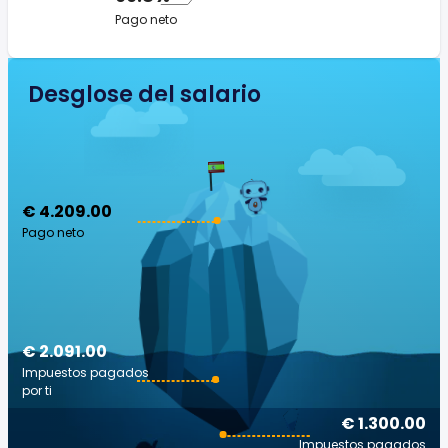
Pago neto
Desglose del salario
€ 4.209.00
Pago neto
€ 2.091.00
Impuestos pagados
por ti
€ 1.300.00
Impuestos pagados