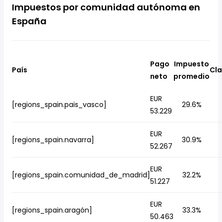
Impuestos por comunidad autónoma en
España
Pago
Impuesto
País
Cla
neto
promedio
EUR
[regions_spain.pais_vasco]
29.6%
53.229
EUR
[regions_spain.navarra]
30.9%
52.267
EUR
[regions_spain.comunidad_de_madrid]
32.2%
51.227
EUR
[regions_spain.aragón]
33.3%
50.463