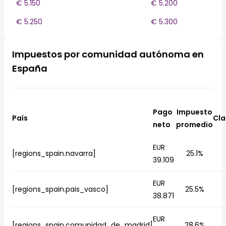
€ 5.150
€ 5.200
€ 5.250
€ 5.300
Impuestos por comunidad autónoma en
España
Pago
Impuesto
País
Cla
neto
promedio
EUR
[regions_spain.navarra]
25.1%
39.109
EUR
[regions_spain.pais_vasco]
25.5%
38.871
EUR
[regions_spain.comunidad_de_madrid]
28.6%