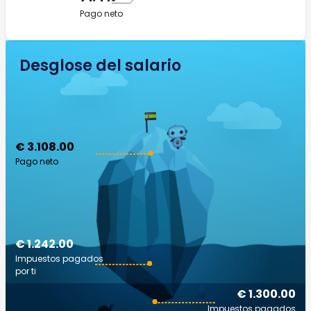
Pago neto
Desglose del salario
€ 3.108.00
Pago neto
€ 1.242.00
Impuestos pagados
por ti
€ 1.300.00
Impuestos pagados