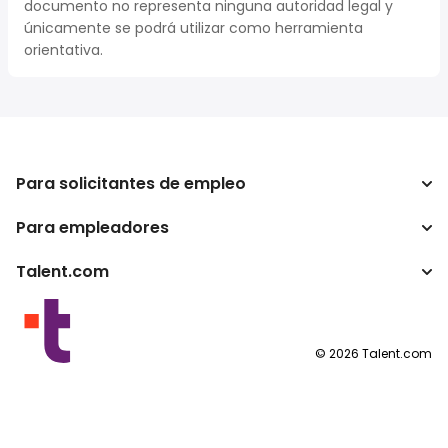
documento no representa ninguna autoridad legal y
únicamente se podrá utilizar como herramienta
orientativa.
Para solicitantes de empleo
Para empleadores
Buscador de trabajo
Buscador de salario
Talent.com
Empresa
Calculadora de impuestos
ATS
Otros países
Conversor de salario
Programas para publishers
Condiciones de uso
©
2026
Talent.com
Política de privacidad
Política de cookies
Configuración de las cookies