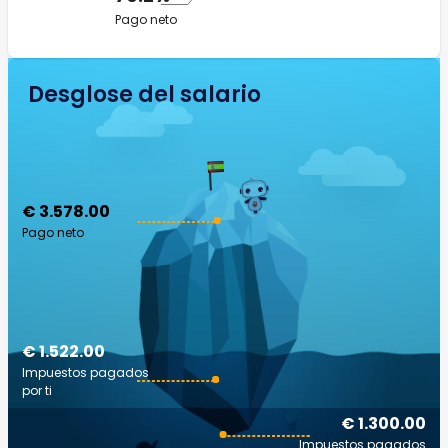
Pago neto
Desglose del salario
€ 3.578.00
Pago neto
€ 1.522.00
Impuestos pagados
por ti
€ 1.300.00
Impuestos pagados