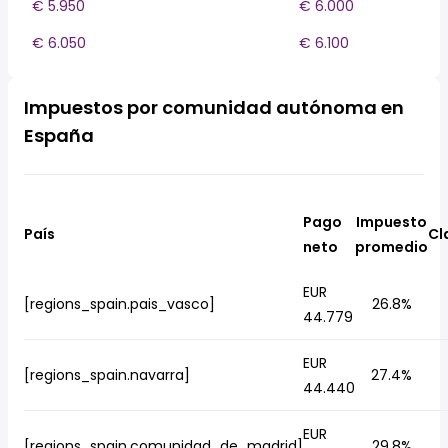
€ 5.950
€ 6.000
€ 6.050
€ 6.100
Impuestos por comunidad autónoma en
España
Pago
Impuesto
País
Cl
neto
promedio
EUR
[regions_spain.pais_vasco]
26.8%
44.779
EUR
[regions_spain.navarra]
27.4%
44.440
EUR
[regions_spain.comunidad_de_madrid]
29.8%