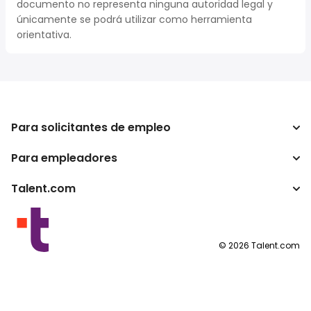
documento no representa ninguna autoridad legal y
únicamente se podrá utilizar como herramienta
orientativa.
Para solicitantes de empleo
Para empleadores
Buscador de trabajo
Buscador de salario
Talent.com
Empresa
Calculadora de impuestos
ATS
Otros países
Conversor de salario
Programas para publishers
Condiciones de uso
©
2026
Talent.com
Política de privacidad
Política de cookies
Configuración de las cookies