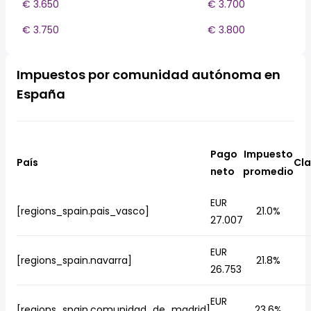
€ 3.650
€ 3.700
€ 3.750
€ 3.800
Impuestos por comunidad autónoma en
España
Pago
Impuesto
País
Cla
neto
promedio
EUR
[regions_spain.pais_vasco]
21.0%
27.007
EUR
[regions_spain.navarra]
21.8%
26.753
EUR
[regions_spain.comunidad_de_madrid]
23.6%