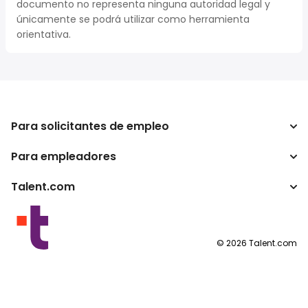
documento no representa ninguna autoridad legal y
únicamente se podrá utilizar como herramienta
orientativa.
Para solicitantes de empleo
Para empleadores
Buscador de trabajo
Buscador de salario
Talent.com
Empresa
Calculadora de impuestos
ATS
Otros países
Conversor de salario
Programas para publishers
Condiciones de uso
©
2026
Talent.com
Política de privacidad
Política de cookies
Configuración de las cookies