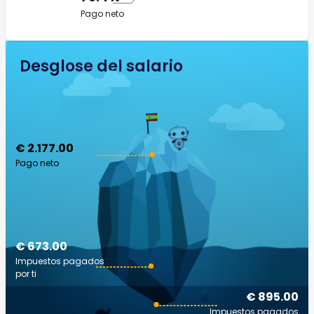
Pago neto
Desglose del salario
€ 2.177.00
Pago neto
€ 673.00
Impuestos pagados
por ti
€ 895.00
Impuestos pagados