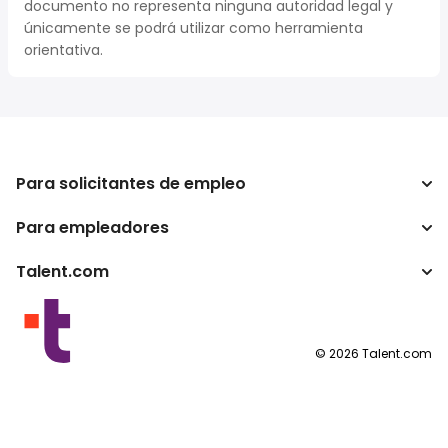
documento no representa ninguna autoridad legal y
únicamente se podrá utilizar como herramienta
orientativa.
Para solicitantes de empleo
Para empleadores
Buscador de trabajo
Buscador de salario
Talent.com
Empresa
Calculadora de impuestos
ATS
Otros países
Conversor de salario
Programas para publishers
Condiciones de uso
©
2026
Talent.com
Política de privacidad
Política de cookies
Configuración de las cookies