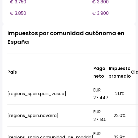
€ 3.750
€ 3.800
€ 3.850
€ 3.900
Impuestos por comunidad autónoma en
España
Pago
Impuesto
País
Cla
neto
promedio
EUR
[regions_spain.pais_vasco]
21.1%
27.447
EUR
[regions_spain.navarra]
22.0%
27.140
EUR
[regions_spain.comunidad_de_madrid]
23.8%