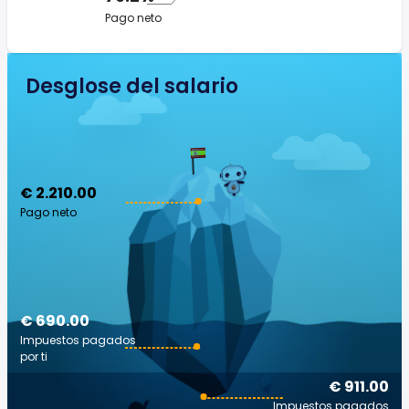
Pago neto
Desglose del salario
€ 2.210.00
Pago neto
€ 690.00
Impuestos pagados
por ti
€ 911.00
Impuestos pagados