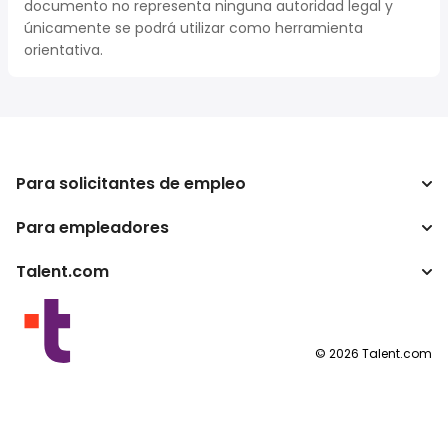
documento no representa ninguna autoridad legal y
únicamente se podrá utilizar como herramienta
orientativa.
Para solicitantes de empleo
Para empleadores
Buscador de trabajo
Buscador de salario
Talent.com
Empresa
Calculadora de impuestos
ATS
Otros países
Conversor de salario
Programas para publishers
Condiciones de uso
©
2026
Talent.com
Política de privacidad
Política de cookies
Configuración de las cookies