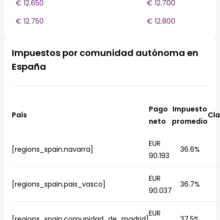
€ 12.650
€ 12.700
€ 12.750
€ 12.800
Impuestos por comunidad autónoma en
España
Pago
Impuesto
País
Cla
neto
promedio
EUR
[regions_spain.navarra]
36.6%
90.193
EUR
[regions_spain.pais_vasco]
36.7%
90.037
EUR
[regions_spain.comunidad_de_madrid]
37.5%