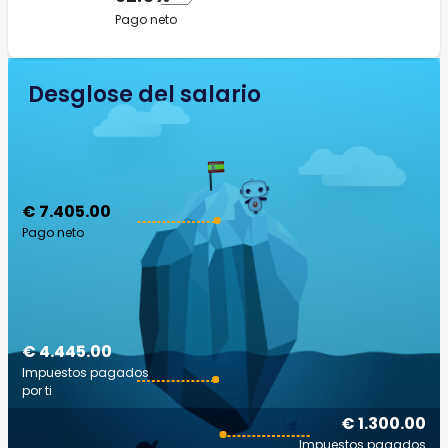
Pago neto
Desglose del salario
€ 7.405.00
Pago neto
€ 4.445.00
Impuestos pagados
por ti
€ 1.300.00
Impuestos pagados