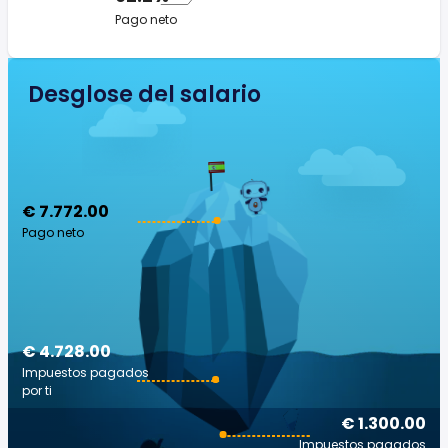
Pago neto
Desglose del salario
€ 7.772.00
Pago neto
€ 4.728.00
Impuestos pagados
por ti
€ 1.300.00
Impuestos pagados