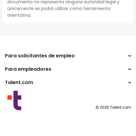
documento no representa ninguna autoridad legal y
únicamente se podrá utilizar como herramienta
orientativa.
Para solicitantes de empleo
Para empleadores
Buscador de trabajo
Buscador de salario
Talent.com
Empresa
Calculadora de impuestos
ATS
Otros países
Conversor de salario
Programas para publishers
Condiciones de uso
©
2026
Talent.com
Política de privacidad
Política de cookies
Configuración de las cookies