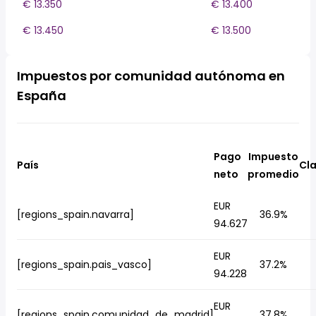
€ 13.350
€ 13.400
€ 13.450
€ 13.500
Impuestos por comunidad autónoma en
España
Pago
Impuesto
País
Cla
neto
promedio
EUR
[regions_spain.navarra]
36.9%
94.627
EUR
[regions_spain.pais_vasco]
37.2%
94.228
EUR
[regions_spain.comunidad_de_madrid]
37.8%