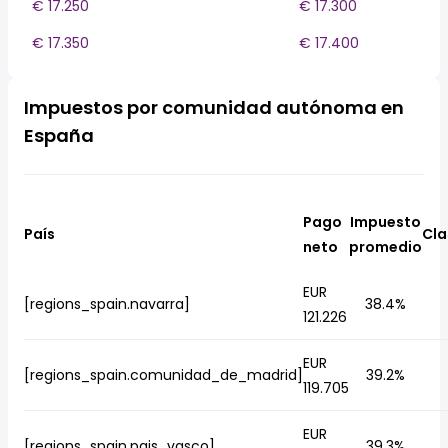
€ 17.250
€ 17.300
€ 17.350
€ 17.400
Impuestos por comunidad autónoma en
España
Pago
Impuesto
País
Cla
neto
promedio
EUR
[regions_spain.navarra]
38.4%
121.226
EUR
[regions_spain.comunidad_de_madrid]
39.2%
119.705
EUR
[regions_spain.pais_vasco]
39.3%