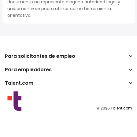
documento no representa ninguna autoridad legal y
únicamente se podrá utilizar como herramienta
orientativa.
Para solicitantes de empleo
Para empleadores
Buscador de trabajo
Buscador de salario
Talent.com
Empresa
Calculadora de impuestos
ATS
Otros países
Conversor de salario
Programas para publishers
Condiciones de uso
©
2026
Talent.com
Política de privacidad
Política de cookies
Configuración de las cookies