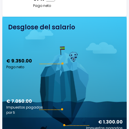
Pago neto
Desglose del salario
€ 9.350.00
Pago neto
€ 7.050.00
Impuestos pagados
por ti
€ 1.300.00
Impuestos pagados