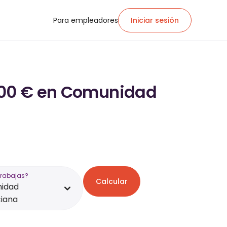
Para empleadores
Iniciar sesión
.600 € en Comunidad
trabajas?
Calcular
idad
iana