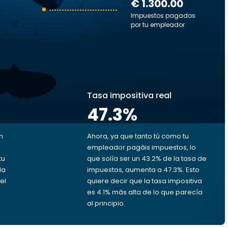
€ 1.300.00
Impuestos pagados
por tu empleador
s
Tasa impositiva real
47.3
%
n
Ahora, ya que tanto tú como tu
empleador pagáis impuestos, lo
tu
que solía ser un 43.2% de la tasa de
da
impuestos, aumenta a 47.3%. Esto
el
quiere decir que la tasa impositiva
es 4.1% más alta de lo que parecía
al principio.