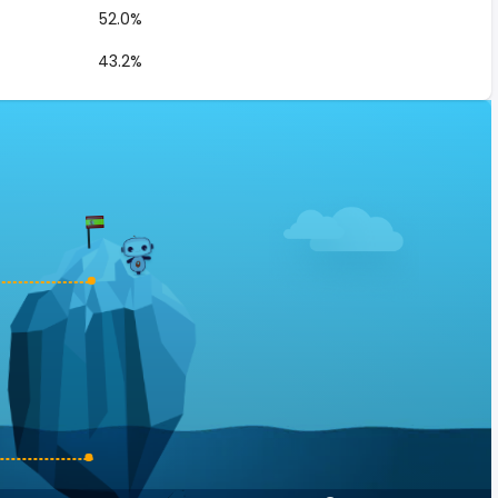
52.0%
43.2%