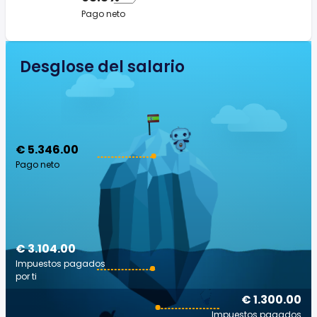
Pago neto
Desglose del salario
€ 5.346.00
Pago neto
€ 3.104.00
Impuestos pagados
por ti
€ 1.300.00
Impuestos pagados