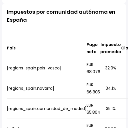
Impuestos por comunidad autónoma en
España
Pago
Impuesto
País
Cla
neto
promedio
EUR
[regions_spain.pais_vasco]
32.9%
68.076
EUR
[regions_spain.navarra]
34.1%
66.805
EUR
[regions_spain.comunidad_de_madrid]
35.1%
65.804
EUR