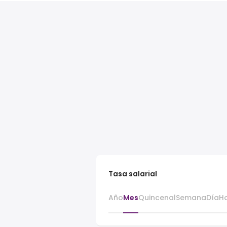
Tasa salarial
Año
Mes
Quincenal
Semana
Día
H