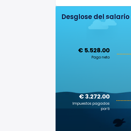
Desglose del salario
€ 5.528.00
Pago neto
€ 3.272.00
Impuestos pagados
por ti