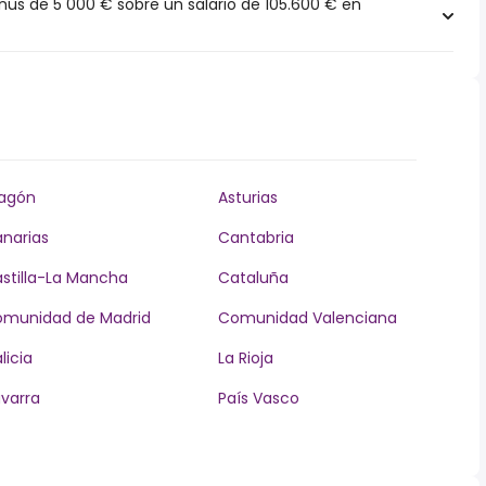
s de 5 000 € sobre un salario de 105.600 € en
agón
Asturias
narias
Cantabria
stilla-La Mancha
Cataluña
munidad de Madrid
Comunidad Valenciana
licia
La Rioja
varra
País Vasco