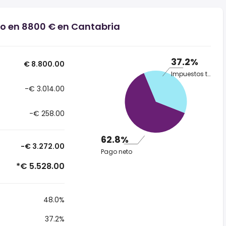
io en 8800 € en Cantabria
37.2%
€ 8.800.00
Impuestos totales
-€ 3.014.00
-€ 258.00
62.8%
-€ 3.272.00
Pago neto
*€ 5.528.00
48.0%
37.2%