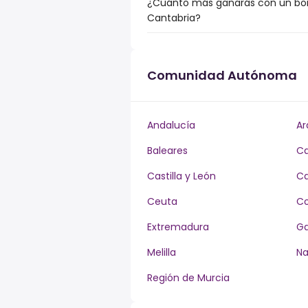
¿Cuánto más ganarás con un bonu
Cantabria?
Comunidad Autónoma
Andalucía
Ar
Baleares
Ca
Castilla y León
Ca
Ceuta
Co
Extremadura
Ga
Melilla
Na
Región de Murcia