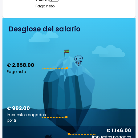
Pago neto
Desglose del salario
€ 2.658.00
Pago neto
€ 992.00
Impuestos pagados
por ti
€ 1.146.00
Impuestos pagados