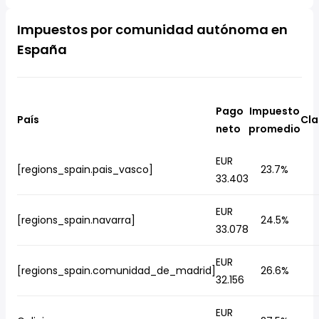
Impuestos por comunidad autónoma en
España
Pago
Impuesto
País
Cla
neto
promedio
EUR
[regions_spain.pais_vasco]
23.7%
33.403
EUR
[regions_spain.navarra]
24.5%
33.078
EUR
[regions_spain.comunidad_de_madrid]
26.6%
32.156
EUR