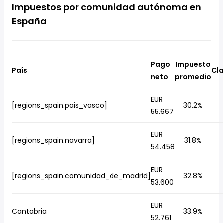
Impuestos por comunidad autónoma en
España
Pago
Impuesto
País
Cla
neto
promedio
EUR
[regions_spain.pais_vasco]
30.2%
55.667
EUR
[regions_spain.navarra]
31.8%
54.458
EUR
[regions_spain.comunidad_de_madrid]
32.8%
53.600
EUR
Cantabria
33.9%
52.761