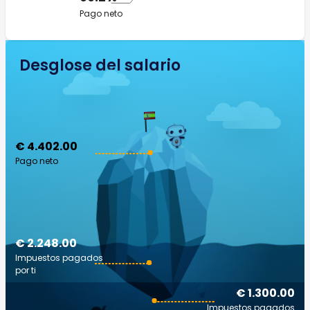
Pago neto
Desglose del salario
€ 4.402.00
Pago neto
€ 2.248.00
Impuestos pagados
por ti
€ 1.300.00
Impuestos pagados