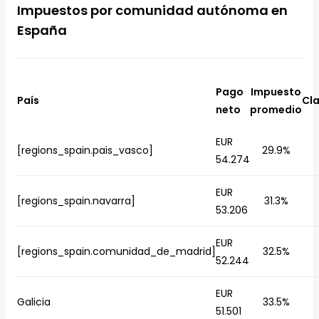
Impuestos por comunidad autónoma en
España
Pago
Impuesto
País
Cla
neto
promedio
EUR
[regions_spain.pais_vasco]
29.9%
54.274
EUR
[regions_spain.navarra]
31.3%
53.206
EUR
[regions_spain.comunidad_de_madrid]
32.5%
52.244
EUR
Galicia
33.5%
51.501