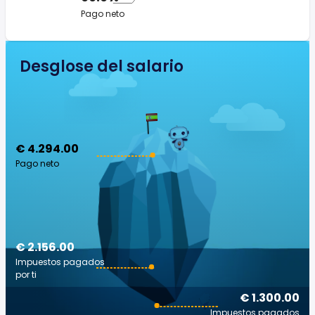
Pago neto
Desglose del salario
€ 4.294.00
Pago neto
€ 2.156.00
Impuestos pagados
por ti
€ 1.300.00
Impuestos pagados