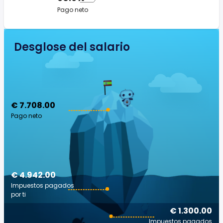
Pago neto
Desglose del salario
€ 7.708.00
Pago neto
€ 4.942.00
Impuestos pagados
por ti
€ 1.300.00
Impuestos pagados