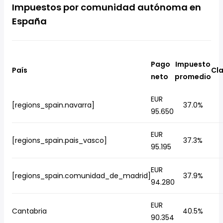
Impuestos por comunidad autónoma en
España
Pago
Impuesto
País
Cla
neto
promedio
EUR
[regions_spain.navarra]
37.0%
95.650
EUR
[regions_spain.pais_vasco]
37.3%
95.195
EUR
[regions_spain.comunidad_de_madrid]
37.9%
94.280
EUR
Cantabria
40.5%
90.354