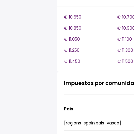
€ 10.650
€ 10.70
€ 10.850
€ 10.90
€ 11.050
€ 11.100
€ 11.250
€ 11.300
€ 11.450
€ 11.500
Impuestos por comunid
País
[regions_spain.pais_vasco]