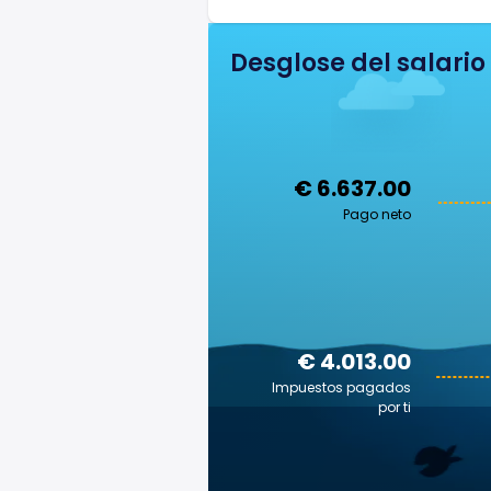
Desglose del salario
€ 6.637.00
Pago neto
€ 4.013.00
Impuestos pagados
por ti