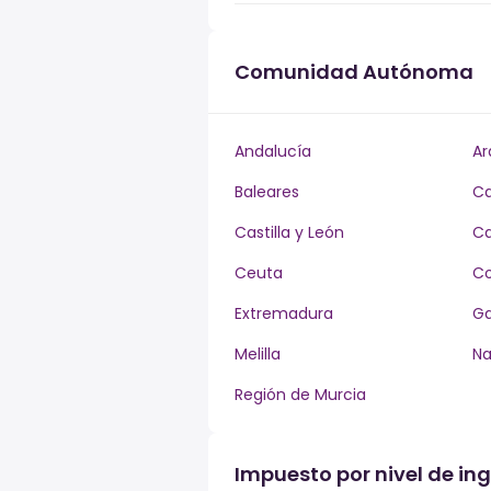
Comunidad Autónoma
Andalucía
Ar
Baleares
Ca
Castilla y León
Ca
Ceuta
Co
Extremadura
Ga
Melilla
Na
Región de Murcia
Impuesto por nivel de in