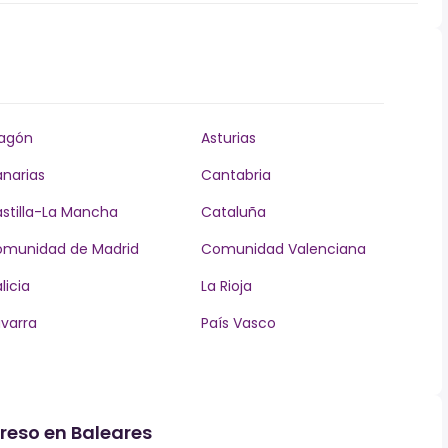
agón
Asturias
narias
Cantabria
stilla-La Mancha
Cataluña
munidad de Madrid
Comunidad Valenciana
licia
La Rioja
varra
País Vasco
greso en Baleares