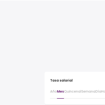
Tasa salarial
Año
Mes
Quincenal
Semana
Día
H