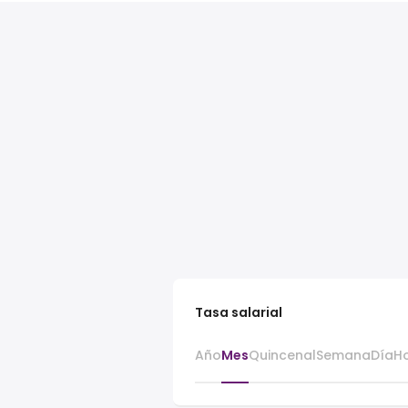
Tasa salarial
Año
Mes
Quincenal
Semana
Día
H