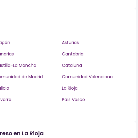
agón
Asturias
narias
Cantabria
stilla-La Mancha
Cataluña
munidad de Madrid
Comunidad Valenciana
licia
La Rioja
varra
País Vasco
reso en La Rioja