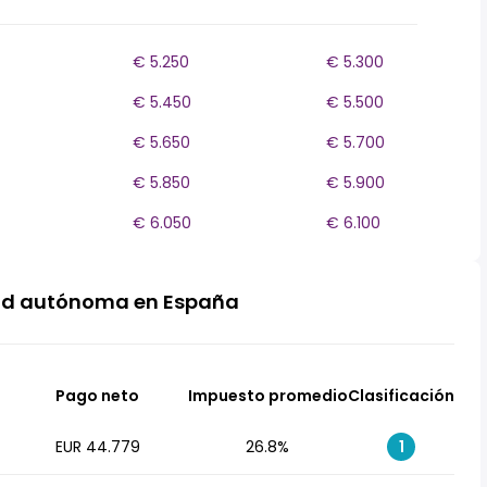
€ 5.250
€ 5.300
€ 5.450
€ 5.500
€ 5.650
€ 5.700
€ 5.850
€ 5.900
€ 6.050
€ 6.100
ad autónoma en España
Pago neto
Impuesto promedio
Clasificación
EUR 44.779
26.8%
1