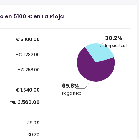
o en 5100 € en La Rioja
30.2%
€ 5.100.00
Impuestos totales
-€ 1.282.00
-€ 258.00
69.8%
-€ 1.540.00
Pago neto
*€ 3.560.00
38.0%
30.2%