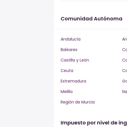
Comunidad Autónoma
Andalucía
Ar
Baleares
Ca
Castilla y León
Ca
Ceuta
Co
Extremadura
Ga
Melilla
Na
Región de Murcia
Impuesto por nivel de ing