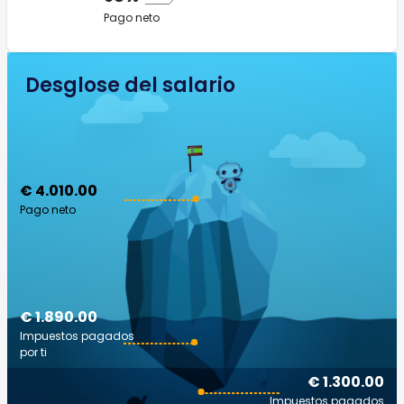
Pago neto
Desglose del salario
€ 4.010.00
Pago neto
€ 1.890.00
Impuestos pagados
por ti
€ 1.300.00
Impuestos pagados