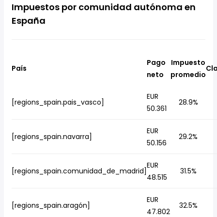
Impuestos por comunidad autónoma en
España
Pago
Impuesto
País
Cla
neto
promedio
EUR
[regions_spain.pais_vasco]
28.9%
50.361
EUR
[regions_spain.navarra]
29.2%
50.156
EUR
[regions_spain.comunidad_de_madrid]
31.5%
48.515
EUR
[regions_spain.aragón]
32.5%
47.802