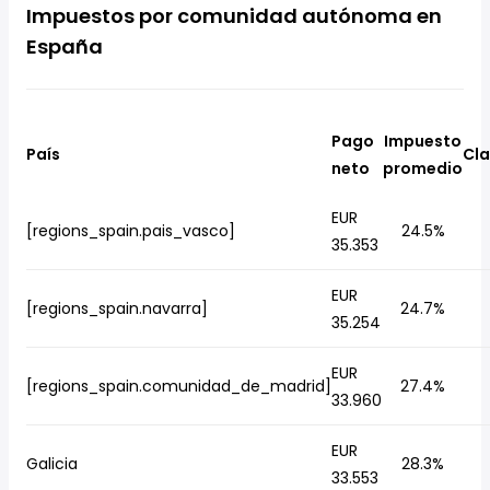
Impuestos por comunidad autónoma en
España
Pago
Impuesto
País
Cla
neto
promedio
EUR
[regions_spain.pais_vasco]
24.5%
35.353
EUR
[regions_spain.navarra]
24.7%
35.254
EUR
[regions_spain.comunidad_de_madrid]
27.4%
33.960
EUR
Galicia
28.3%
33.553