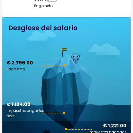
Pago neto
Desglose del salario
€ 2.796.00
Pago neto
€ 1.104.00
Impuestos pagados
por ti
€ 1.221.00
Impuestos pagados