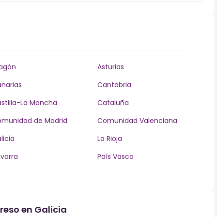
agón
Asturias
narias
Cantabria
stilla-La Mancha
Cataluña
munidad de Madrid
Comunidad Valenciana
licia
La Rioja
varra
País Vasco
reso en Galicia