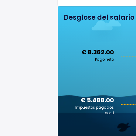
Desglose del salario
€ 8.362.00
Pago neto
€ 5.488.00
Impuestos pagados
por ti