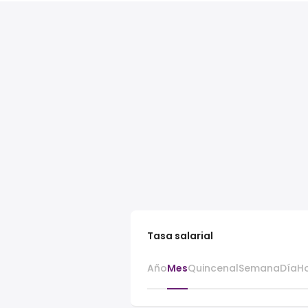
Tasa salarial
Año
Mes
Quincenal
Semana
Día
H