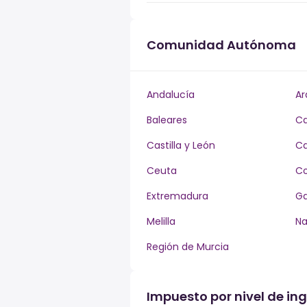
Comunidad Autónoma
Andalucía
Ar
Baleares
Ca
Castilla y León
Ca
Ceuta
Co
Extremadura
Ga
Melilla
Na
Región de Murcia
Impuesto por nivel de ing