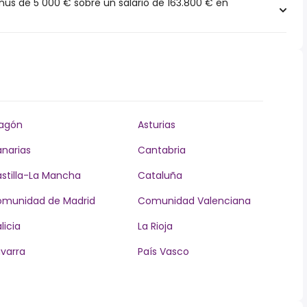
s de 5 000 € sobre un salario de 163.800 € en
agón
Asturias
narias
Cantabria
stilla-La Mancha
Cataluña
munidad de Madrid
Comunidad Valenciana
licia
La Rioja
varra
País Vasco