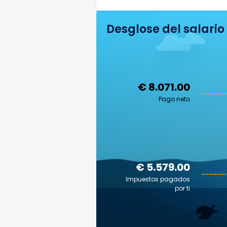
Desglose del salario
€ 8.071.00
Pago neto
€ 5.579.00
Impuestos pagados
por ti