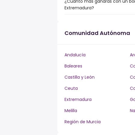
¿Cuánto más ganarás con un bonu
Extremadura?
Comunidad Autónoma
Andalucía
Ar
Baleares
Ca
Castilla y León
Ca
Ceuta
Co
Extremadura
Ga
Melilla
Na
Región de Murcia