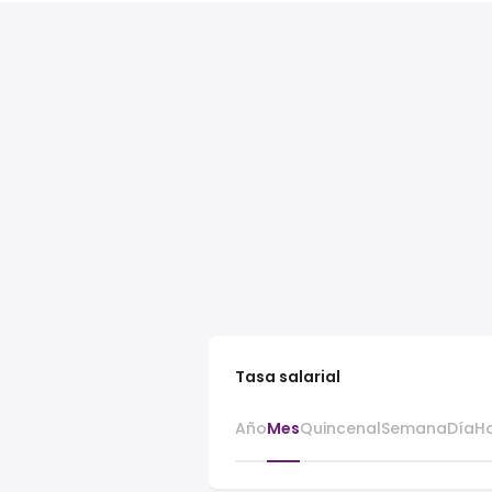
Tasa salarial
Año
Mes
Quincenal
Semana
Día
H