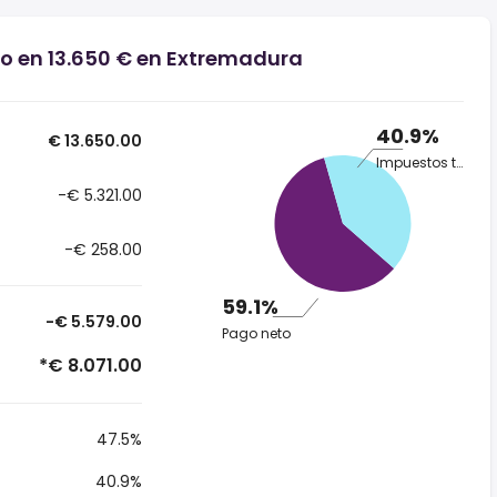
io en 13.650 € en Extremadura
40.9%
€ 13.650.00
Impuestos totales
-€ 5.321.00
-€ 258.00
59.1%
-€ 5.579.00
Pago neto
*€ 8.071.00
47.5%
40.9%