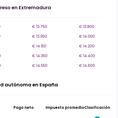
greso en Extremadura
0
€ 13.750
€ 13.800
0
€ 13.950
€ 14.000
€ 14.150
€ 14.200
0
€ 14.350
€ 14.400
0
€ 14.550
€ 14.600
ad autónoma en España
Pago neto
Impuesto promedio
Clasificación