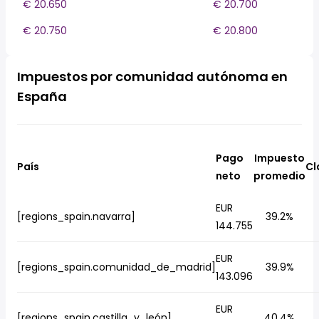
€ 20.650
€ 20.700
€ 20.750
€ 20.800
Impuestos por comunidad autónoma en
España
Pago
Impuesto
País
Cl
neto
promedio
EUR
[regions_spain.navarra]
39.2%
144.755
EUR
[regions_spain.comunidad_de_madrid]
39.9%
143.096
EUR
[regions_spain.castilla_y_león]
40.4%