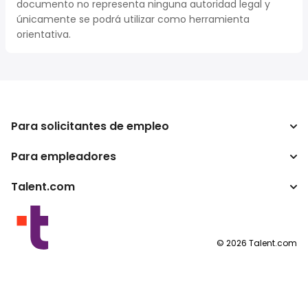
documento no representa ninguna autoridad legal y
únicamente se podrá utilizar como herramienta
orientativa.
Para solicitantes de empleo
Para empleadores
Buscador de trabajo
Buscador de salario
Talent.com
Empresa
Calculadora de impuestos
ATS
Otros países
Conversor de salario
Programas para publishers
Condiciones de uso
©
2026
Talent.com
Política de privacidad
Política de cookies
Configuración de las cookies