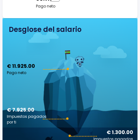
Pago neto
Desglose del salario
€ 11.925.00
Pago neto
€ 7.925.00
Impuestos pagados
por ti
€ 1.300.00
Impuestos pagados