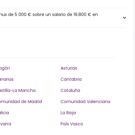
s de 5 000 € sobre un salario de 19.800 € en
agón
Asturias
narias
Cantabria
stilla-La Mancha
Cataluña
munidad de Madrid
Comunidad Valenciana
licia
La Rioja
varra
País Vasco