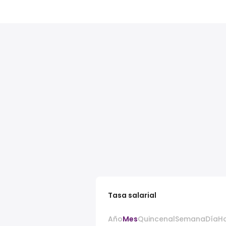
Tasa salarial
Año
Mes
Quincenal
Semana
Día
H