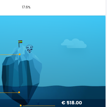
17.6%
€ 518.00