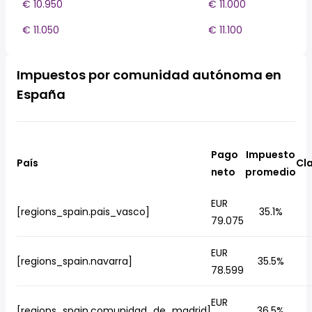
€ 10.950
€ 11.000
€ 11.050
€ 11.100
Impuestos por comunidad autónoma en
España
Pago
Impuesto
País
Cla
neto
promedio
EUR
[regions_spain.pais_vasco]
35.1%
79.075
EUR
[regions_spain.navarra]
35.5%
78.599
EUR
[regions_spain.comunidad_de_madrid]
36.5%