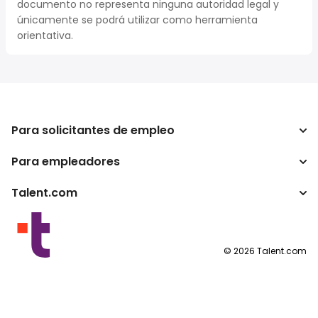
documento no representa ninguna autoridad legal y
únicamente se podrá utilizar como herramienta
orientativa.
Para solicitantes de empleo
Para empleadores
Buscador de trabajo
Buscador de salario
Talent.com
Empresa
Calculadora de impuestos
ATS
Otros países
Conversor de salario
Programas para publishers
Condiciones de uso
©
2026
Talent.com
Política de privacidad
Política de cookies
Configuración de las cookies