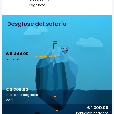
Pago neto
Desglose del salario
€ 6.444.00
Pago neto
€ 3.706.00
Impuestos pagados
por ti
€ 1.300.00
Impuestos pagados