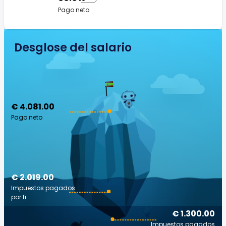
Pago neto
Desglose del salario
€ 4.081.00
Pago neto
€ 2.019.00
Impuestos pagados
por ti
€ 1.300.00
Impuestos pagados