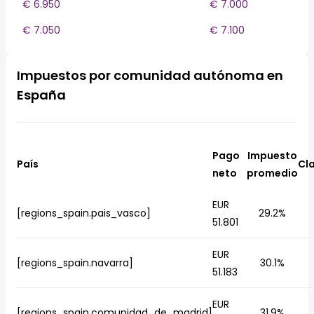
€ 6.950
€ 7.000
€ 7.050
€ 7.100
Impuestos por comunidad autónoma en
España
Pago
Impuesto
País
Cla
neto
promedio
EUR
[regions_spain.pais_vasco]
29.2%
51.801
EUR
[regions_spain.navarra]
30.1%
51.183
EUR
[regions_spain.comunidad_de_madrid]
31.9%