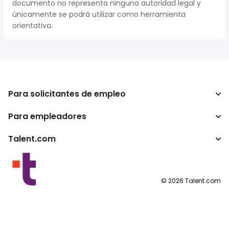
documento no representa ninguna autoridad legal y
únicamente se podrá utilizar como herramienta
orientativa.
Para solicitantes de empleo
Para empleadores
Buscador de trabajo
Buscador de salario
Talent.com
Empresa
Calculadora de impuestos
ATS
Otros países
Conversor de salario
Programas para publishers
Condiciones de uso
©
2026
Talent.com
Política de privacidad
Política de cookies
Configuración de las cookies