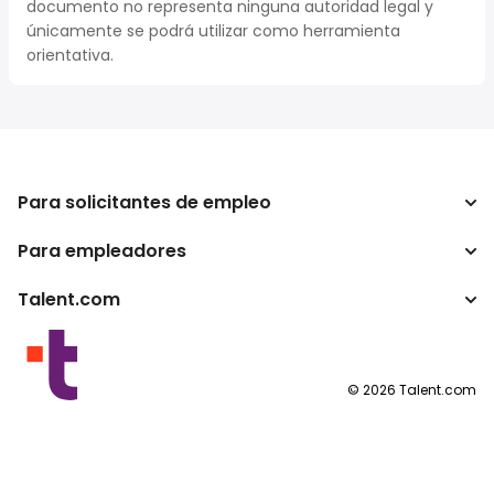
documento no representa ninguna autoridad legal y
únicamente se podrá utilizar como herramienta
orientativa.
Para solicitantes de empleo
Para empleadores
Buscador de trabajo
Buscador de salario
Talent.com
Empresa
Calculadora de impuestos
ATS
Otros países
Conversor de salario
Programas para publishers
Condiciones de uso
©
2026
Talent.com
Política de privacidad
Política de cookies
Configuración de las cookies