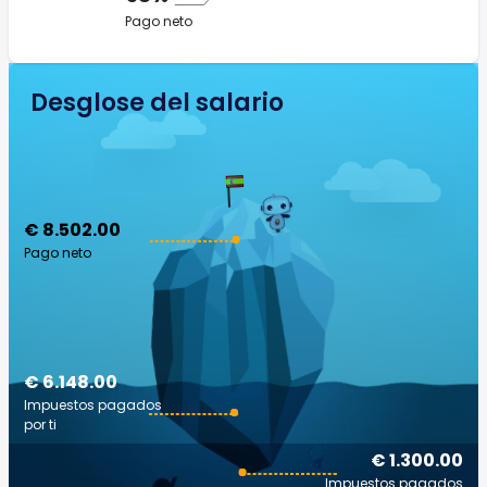
Pago neto
Desglose del salario
€ 8.502.00
Pago neto
€ 6.148.00
Impuestos pagados
por ti
€ 1.300.00
Impuestos pagados