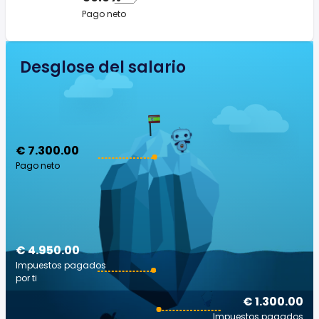
Pago neto
Desglose del salario
€ 7.300.00
Pago neto
€ 4.950.00
Impuestos pagados
por ti
€ 1.300.00
Impuestos pagados