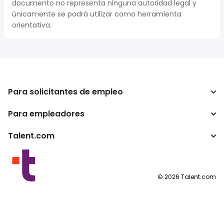
documento no representa ninguna autoridad legal y
únicamente se podrá utilizar como herramienta
orientativa.
Para solicitantes de empleo
Para empleadores
Buscador de trabajo
Buscador de salario
Talent.com
Empresa
Calculadora de impuestos
ATS
Otros países
Conversor de salario
Programas para publishers
Condiciones de uso
©
2026
Talent.com
Política de privacidad
Política de cookies
Configuración de las cookies