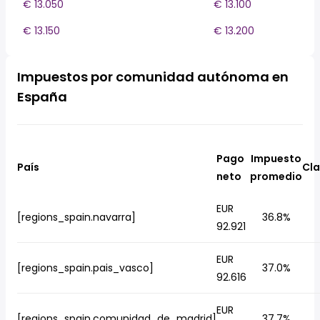
€ 13.050
€ 13.100
€ 13.150
€ 13.200
Impuestos por comunidad autónoma en
España
Pago
Impuesto
País
Cla
neto
promedio
EUR
[regions_spain.navarra]
36.8%
92.921
EUR
[regions_spain.pais_vasco]
37.0%
92.616
EUR
[regions_spain.comunidad_de_madrid]
37.7%