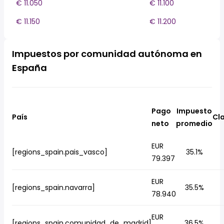
€ 11.050
€ 11.100
€ 11.150
€ 11.200
Impuestos por comunidad autónoma en
España
Pago
Impuesto
País
Cla
neto
promedio
EUR
[regions_spain.pais_vasco]
35.1%
79.397
EUR
[regions_spain.navarra]
35.5%
78.940
EUR
[regions_spain.comunidad_de_madrid]
36.5%