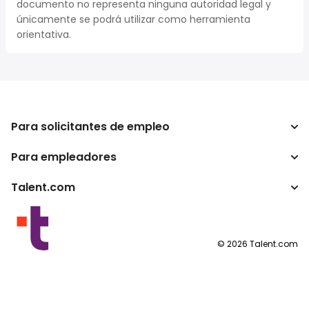
documento no representa ninguna autoridad legal y
únicamente se podrá utilizar como herramienta
orientativa.
Para solicitantes de empleo
Para empleadores
Buscador de trabajo
Buscador de salario
Talent.com
Empresa
Calculadora de impuestos
ATS
Otros países
Conversor de salario
Programas para publishers
Condiciones de uso
©
2026
Talent.com
Política de privacidad
Política de cookies
Configuración de las cookies