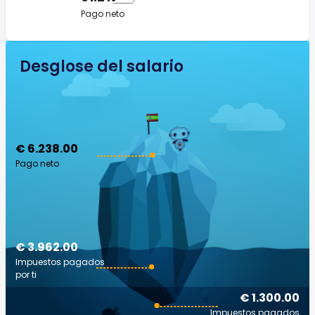
Pago neto
Desglose del salario
€ 6.238.00
Pago neto
€ 3.962.00
Impuestos pagados
por ti
€ 1.300.00
Impuestos pagados