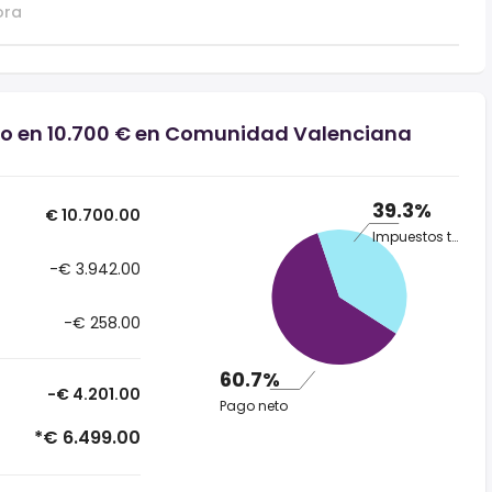
ora
rio en 10.700 € en Comunidad Valenciana
39.3%
€ 10.700.00
Impuestos totales
-€ 3.942.00
-€ 258.00
60.7%
-€ 4.201.00
Pago neto
*€ 6.499.00