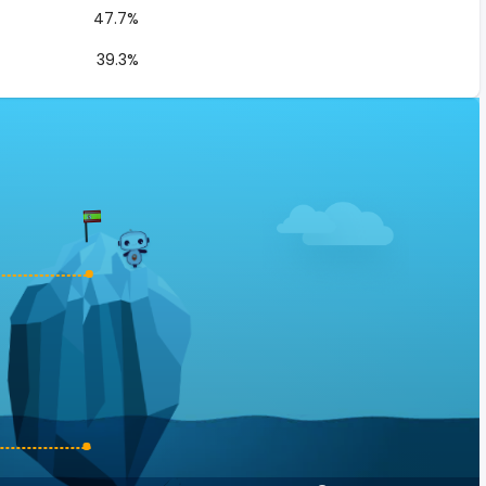
47.7%
39.3%