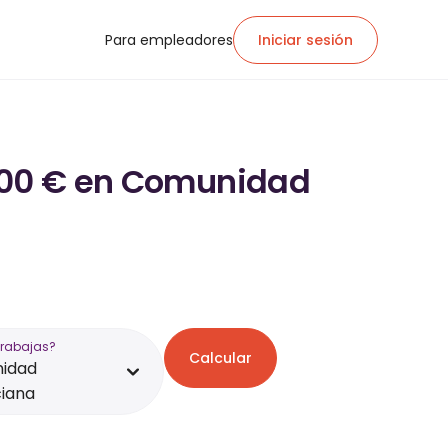
Para empleadores
Iniciar sesión
.400 € en Comunidad
trabajas?
Calcular
idad
iana