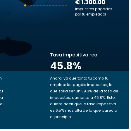
€ 1.300.00
Impuestos pagados
por tu empleador
s
Tasa impositiva real
45.8
%
n
Ahora, ya que tanto tú como tu
empleador pagáis impuestos, lo
tu
que solía ser un 39.3% de la tasa de
da
impuestos, aumenta a 45.8%. Esto
el
quiere decir que la tasa impositiva
es 6.5% más alta de lo que parecía
al principio.