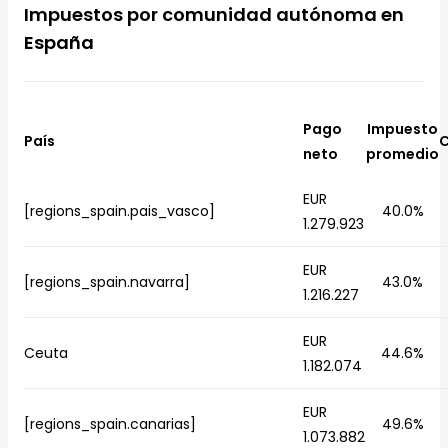
Impuestos por comunidad autónoma en
España
Pago
Impuesto
País
C
neto
promedio
EUR
[regions_spain.pais_vasco]
40.0%
1.279.923
EUR
[regions_spain.navarra]
43.0%
1.216.227
EUR
Ceuta
44.6%
1.182.074
EUR
[regions_spain.canarias]
49.6%
1.073.882