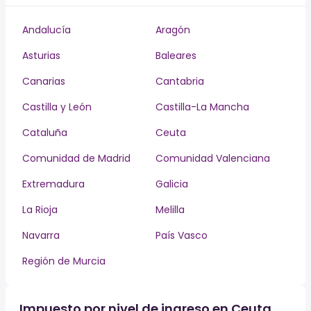
Andalucía
Aragón
Asturias
Baleares
Canarias
Cantabria
Castilla y León
Castilla-La Mancha
Cataluña
Ceuta
Comunidad de Madrid
Comunidad Valenciana
Extremadura
Galicia
La Rioja
Melilla
Navarra
País Vasco
Región de Murcia
Impuesto por nivel de ingreso en Ceuta