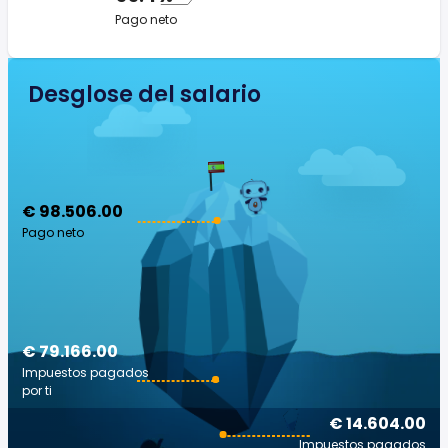
Pago neto
Desglose del salario
€ 98.506.00
Pago neto
€ 79.166.00
Impuestos pagados
por ti
€ 14.604.00
Impuestos pagados