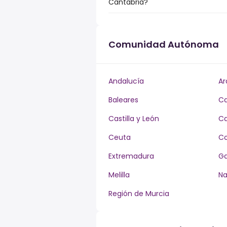
Cantabria?
Comunidad Autónoma
Andalucía
Ar
Baleares
Ca
Castilla y León
Ca
Ceuta
Co
Extremadura
Ga
Melilla
Na
Región de Murcia