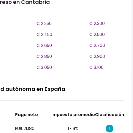
greso en Cantabria
€ 2.250
€ 2.300
€ 2.450
€ 2.500
€ 2.650
€ 2.700
€ 2.850
€ 2.900
€ 3.050
€ 3.100
ad autónoma en España
Pago neto
Impuesto promedio
Clasificación
EUR 21.180
17.9%
1