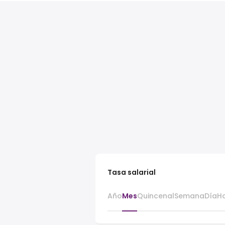
Tasa salarial
Año
Mes
Quincenal
Semana
Día
H