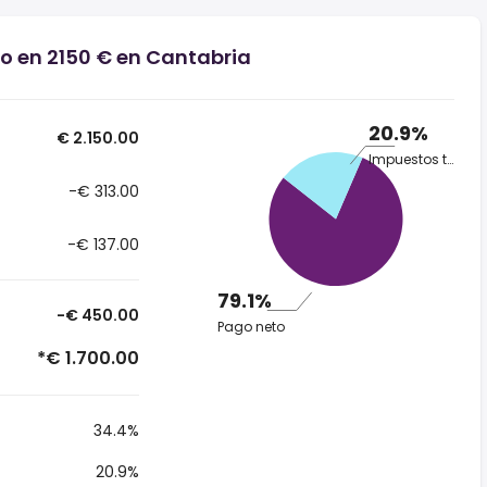
io en 2150 € en Cantabria
20.9%
€ 2.150.00
Impuestos totales
-€ 313.00
-€ 137.00
79.1%
-€ 450.00
Pago neto
*€ 1.700.00
34.4%
20.9%