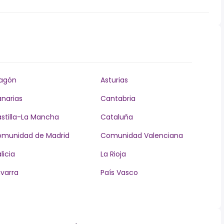
agón
Asturias
narias
Cantabria
stilla-La Mancha
Cataluña
munidad de Madrid
Comunidad Valenciana
licia
La Rioja
varra
País Vasco