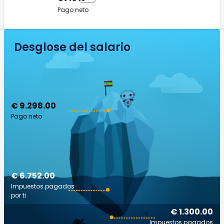
Pago neto
Desglose del salario
€ 9.298.00
Pago neto
€ 6.752.00
Impuestos pagados
por ti
€ 1.300.00
Impuestos pagados