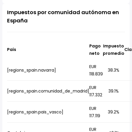
Impuestos por comunidad autónoma en
España
Pago
Impuesto
País
Cla
neto
promedio
EUR
[regions_spain.navarra]
38.3%
118.839
EUR
[regions_spain.comunidad_de_madrid]
39.1%
117.332
EUR
[regions_spain.pais_vasco]
39.2%
117.119
EUR