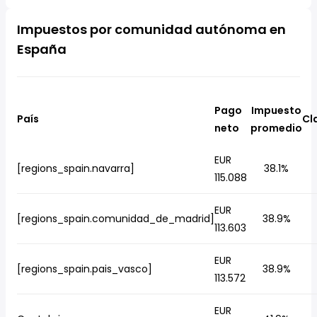
Impuestos por comunidad autónoma en
España
Pago
Impuesto
País
Cl
neto
promedio
EUR
[regions_spain.navarra]
38.1%
115.088
EUR
[regions_spain.comunidad_de_madrid]
38.9%
113.603
EUR
[regions_spain.pais_vasco]
38.9%
113.572
EUR