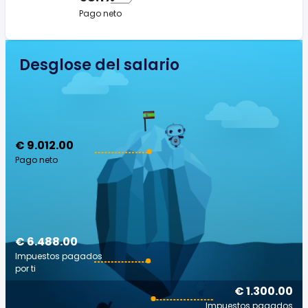
Pago neto
Desglose del salario
€ 9.012.00
Pago neto
€ 6.488.00
Impuestos pagados
por ti
€ 1.300.00
Impuestos pagados