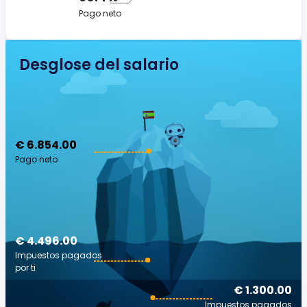
Pago neto
Desglose del salario
€ 6.854.00
Pago neto
€ 4.496.00
Impuestos pagados
por ti
€ 1.300.00
Impuestos pagados