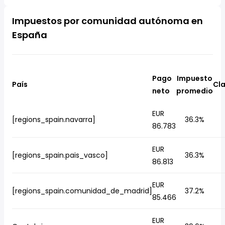
Impuestos por comunidad autónoma en
España
Pago
Impuesto
País
Cla
neto
promedio
EUR
[regions_spain.navarra]
36.3%
86.783
EUR
[regions_spain.pais_vasco]
36.3%
86.813
EUR
[regions_spain.comunidad_de_madrid]
37.2%
85.466
EUR