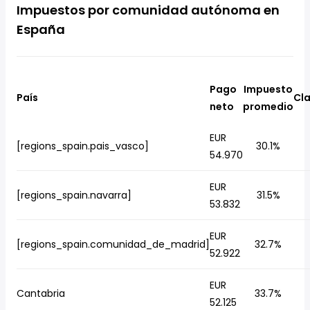
Impuestos por comunidad autónoma en
España
Pago
Impuesto
País
Cla
neto
promedio
EUR
[regions_spain.pais_vasco]
30.1%
54.970
EUR
[regions_spain.navarra]
31.5%
53.832
EUR
[regions_spain.comunidad_de_madrid]
32.7%
52.922
EUR
Cantabria
33.7%
52.125