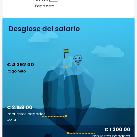
Pago neto
Desglose del salario
€ 4.392.00
Pago neto
€ 2.158.00
Impuestos pagados
por ti
€ 1.300.00
Impuestos pagados