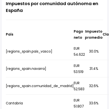
Impuestos por comunidad autónoma en
España
Pago
Impuesto
País
Cla
neto
promedio
EUR
[regions_spain.pais_vasco]
30.0%
54.622
EUR
[regions_spain.navarra]
31.4%
53.519
EUR
[regions_spain.comunidad_de_madrid]
32.6%
52.583
EUR
Cantabria
33.6%
51.807