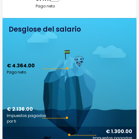
Pago neto
Desglose del salario
€ 4.364.00
Pago neto
€ 2.136.00
Impuestos pagados
por ti
€ 1.300.00
Impuestos pagados