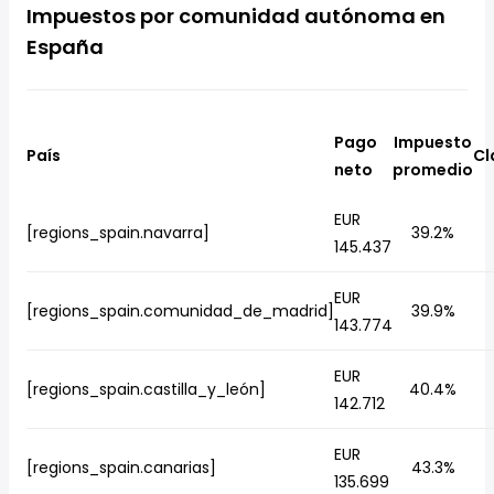
Impuestos por comunidad autónoma en
España
Pago
Impuesto
País
Cl
neto
promedio
EUR
[regions_spain.navarra]
39.2%
145.437
EUR
[regions_spain.comunidad_de_madrid]
39.9%
143.774
EUR
[regions_spain.castilla_y_león]
40.4%
142.712
EUR
[regions_spain.canarias]
43.3%
135.699