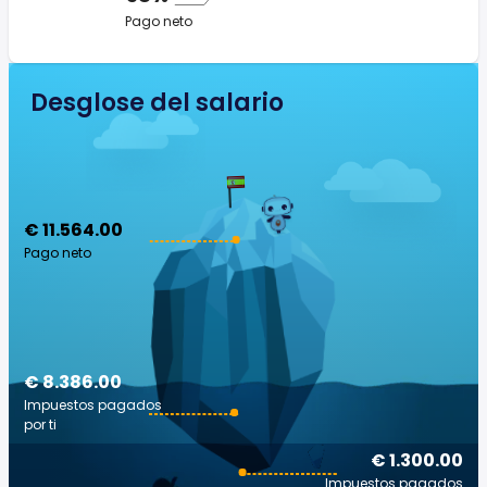
Pago neto
Desglose del salario
€ 11.564.00
Pago neto
€ 8.386.00
Impuestos pagados
por ti
€ 1.300.00
Impuestos pagados