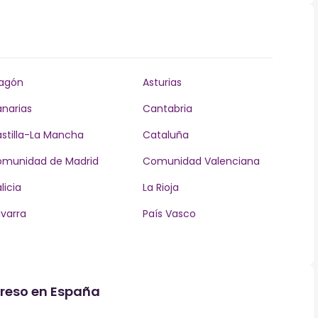
agón
Asturias
narias
Cantabria
stilla-La Mancha
Cataluña
munidad de Madrid
Comunidad Valenciana
licia
La Rioja
varra
País Vasco
greso en España