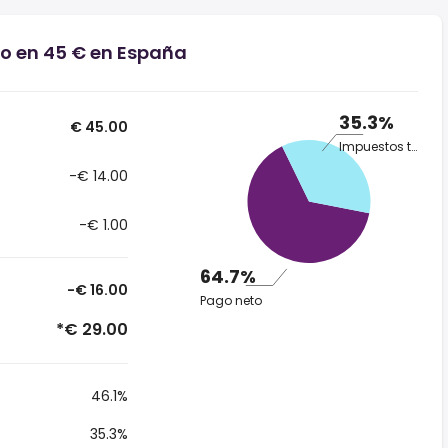
io en 45 € en España
35.3%
€ 45.00
Impuestos totales
-€ 14.00
-€ 1.00
64.7%
-€ 16.00
Pago neto
*€ 29.00
46.1%
35.3%