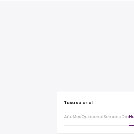
Tasa salarial
Año
Mes
Quincenal
Semana
Día
H