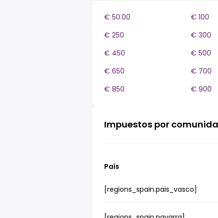
€ 50.00
€ 100
€ 250
€ 300
€ 450
€ 500
€ 650
€ 700
€ 850
€ 900
Impuestos por comunid
País
[regions_spain.pais_vasco]
[regions_spain.navarra]