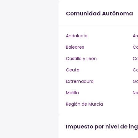
Comunidad Autónoma
Andalucía
Ar
Baleares
Ca
Castilla y León
Ca
Ceuta
Co
Extremadura
Ga
Melilla
Na
Región de Murcia
Impuesto por nivel de in