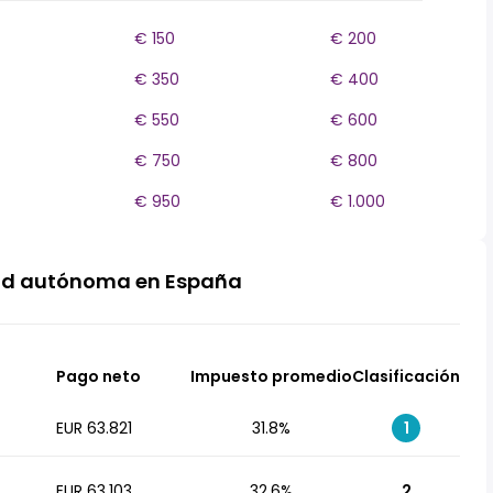
€ 150
€ 200
€ 350
€ 400
€ 550
€ 600
€ 750
€ 800
€ 950
€ 1.000
ad autónoma en España
Pago neto
Impuesto promedio
Clasificación
EUR 63.821
31.8%
1
EUR 63.103
32.6%
2