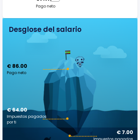
Pago neto
Desglose del salario
€ 86.00
Pago neto
€ 64.00
Impuestos pagados
por ti
€ 7.00
Impuestos pagados