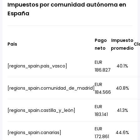
Impuestos por comunidad autónoma en
España
Pago
Impuesto
País
Cl
neto
promedio
EUR
[regions_spain.pais_vasco]
40.1%
186.827
EUR
[regions_spain.comunidad_de_madrid]
40.8%
184.566
EUR
[regions_spain.castilla_y_león]
41.3%
183.141
EUR
[regions_spain.canarias]
44.6%
172.861