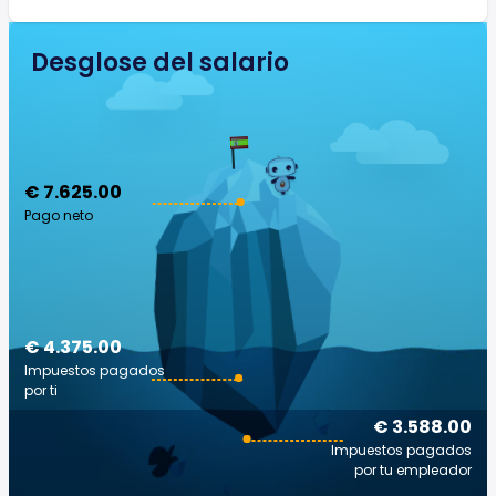
Desglose del salario
€ 7.625.00
Pago neto
€ 4.375.00
Impuestos pagados
por ti
€ 3.588.00
Impuestos pagados
por tu empleador