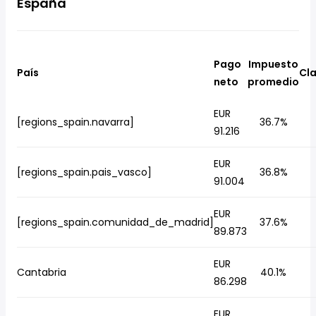
España
Pago
Impuesto
País
Cla
neto
promedio
EUR
[regions_spain.navarra]
36.7%
91.216
EUR
[regions_spain.pais_vasco]
36.8%
91.004
EUR
[regions_spain.comunidad_de_madrid]
37.6%
89.873
EUR
Cantabria
40.1%
86.298
EUR