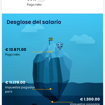
Pago neto
Desglose del salario
€ 13.671.00
Pago neto
€ 11.179.00
Impuestos pagados
por ti
€ 1.300.00
Impuestos pagados