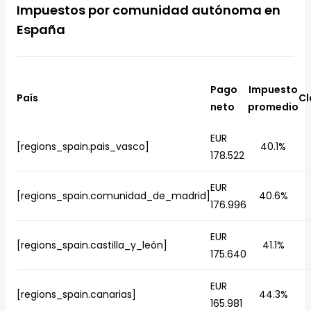
Impuestos por comunidad autónoma en
España
Pago
Impuesto
País
Cl
neto
promedio
EUR
[regions_spain.pais_vasco]
40.1%
178.522
EUR
[regions_spain.comunidad_de_madrid]
40.6%
176.996
EUR
[regions_spain.castilla_y_león]
41.1%
175.640
EUR
[regions_spain.canarias]
44.3%
165.981