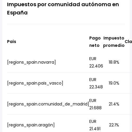
Impuestos por comunidad autónoma en
España
Pago
Impuesto
País
Cla
neto
promedio
EUR
[regions_spain.navarra]
18.8%
22.406
EUR
[regions_spain.pais_vasco]
19.0%
22.348
EUR
[regions_spain.comunidad_de_madrid]
21.4%
21.688
EUR
[regions_spain.aragón]
22.1%
21.491