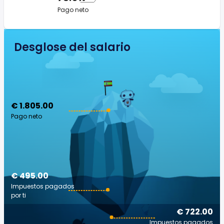
Pago neto
Desglose del salario
€ 1.805.00
Pago neto
€ 495.00
Impuestos pagados
por ti
€ 722.00
Impuestos pagados