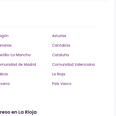
agón
Asturias
narias
Cantabria
stilla-La Mancha
Cataluña
munidad de Madrid
Comunidad Valenciana
licia
La Rioja
varra
País Vasco
reso en La Rioja