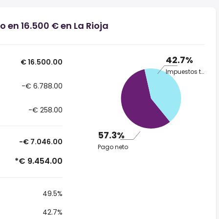
o en 16.500 € en La Rioja
42.7%
€ 16.500.00
Impuestos totales
-€ 6.788.00
-€ 258.00
57.3%
-€ 7.046.00
Pago neto
*€ 9.454.00
49.5%
42.7%