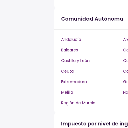
Comunidad Autónoma
Andalucía
Ar
Baleares
Ca
Castilla y León
Ca
Ceuta
Co
Extremadura
Ga
Melilla
Na
Región de Murcia
Impuesto por nivel de ing