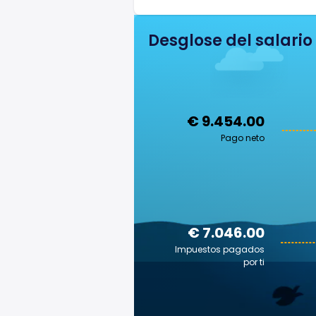
Desglose del salario
€ 9.454.00
Pago neto
€ 7.046.00
Impuestos pagados
por ti