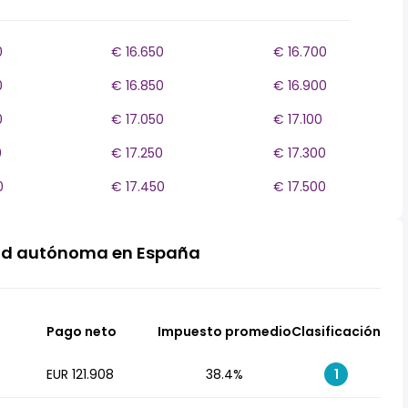
0
€ 16.650
€ 16.700
0
€ 16.850
€ 16.900
0
€ 17.050
€ 17.100
0
€ 17.250
€ 17.300
0
€ 17.450
€ 17.500
ad autónoma en España
Pago neto
Impuesto promedio
Clasificación
EUR 121.908
38.4%
1