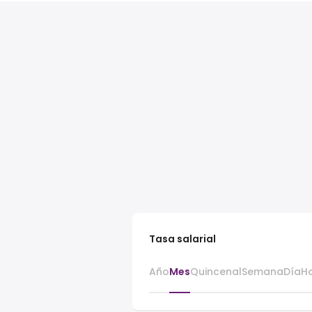
Tasa salarial
Año
Mes
Quincenal
Semana
Día
H